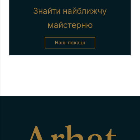
Знайти найближчу
майстерню
Наші локації