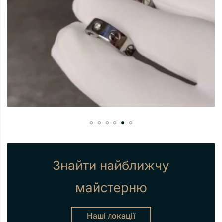
Знайти найближчу
майстерню
Наші локації