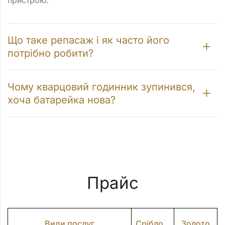
Що таке репасаж і як часто його
потрібно робити?
Чому кварцовий годинник зупинився,
хоча батарейка нова?
Прайс
Види послуг
Срібло
Золото