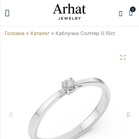
0
Головна
»
Каталог
»
Каблучка Солітер 0.10ct
Каблучка Солітер
0.20ct
55000,00
₴