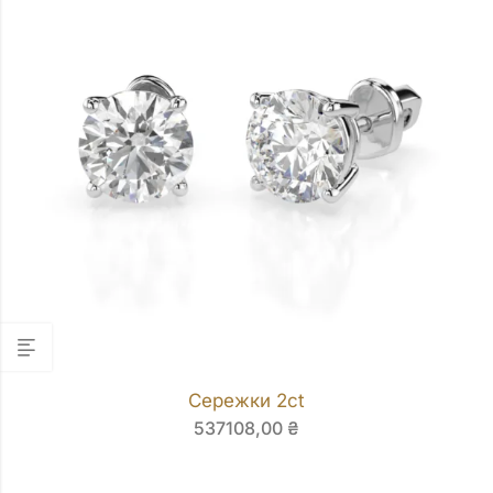
Сережки 2ct
537108,00
₴