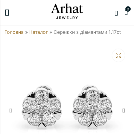
0
Головна
»
Каталог
»
Сережки з діамантами 1.17ct
Сережки з
Сережки з
діамантами 1ct
діамантами 1ct
154308,00
139348,00
₴
₴