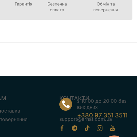
Гарантія
Безпечна
Обмін та
оплата
повернення
АМ
КОНТАКТИ
з 10:00 до 20:00 без
вихідних
 доставка
+380 97 351 3511
support@arhat.com.ua
 повернення