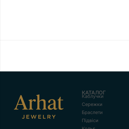
КАТАЛОГ
Каблучки
Сережки
Браслети
Підвіси
Кольє