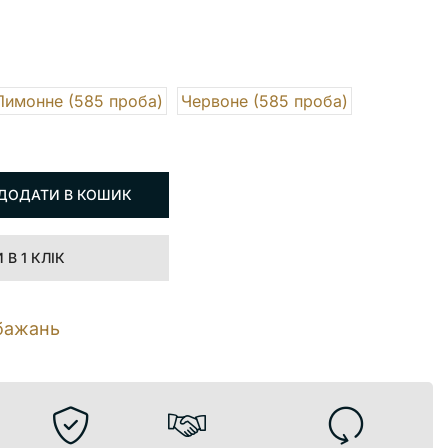
Лимонне (585 проба)
Червоне (585 проба)
ДОДАТИ В КОШИК
В 1 КЛІК
бажань