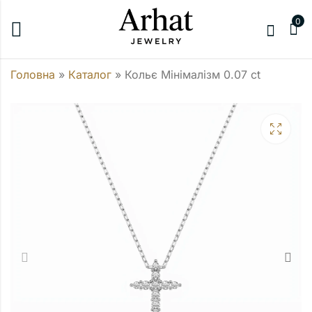
0
Головна
»
Каталог
»
Кольє Мінімалізм 0.07 ct
Кольє Солітер
Кольє Мінімалізм
(круг)
0.2 ct
42500,00
45900,00
₴
₴