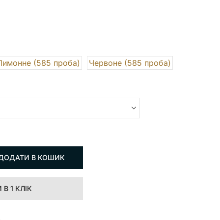
Лимонне (585 проба)
Червоне (585 проба)
ДОДАТИ В КОШИК
В 1 КЛІК