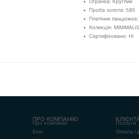
Огранка: Круглий
Проба золота: 585
Плетіння ланцюжка: 
Колекція: MINIMALI
Сертифіковано: Ні
ПРО КОМПАНІЮ
КЛІЄНТ
Про компанію
Послуги
Блог
Оплата і