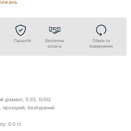
бажань
Гарантія
Безпечна
Обмін та
оплата
повернення
й діамант, 0.03, G/SI2
й, прозорий, безбарвний
у: 0.0 ct