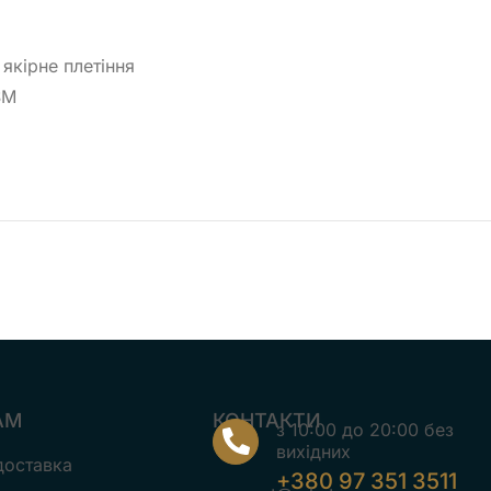
якірне плетіння
SM
АМ
КОНТАКТИ
з 10:00 до 20:00 без
вихідних
 доставка
+380 97 351 3511