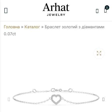
0
Головна
»
Каталог
»
Браслет золотий з діамантами
0.07ct
Браслет золотий
Каблучка Солітер
квадрат з
0.1 ct
діамантами 0.06ct
29250,00
₴
23232,00
₴