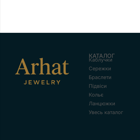
КАТАЛОГ
Каблучки
Сережки
Браслети
Підвіси
Кольє
Ланцюжки
Увесь каталог