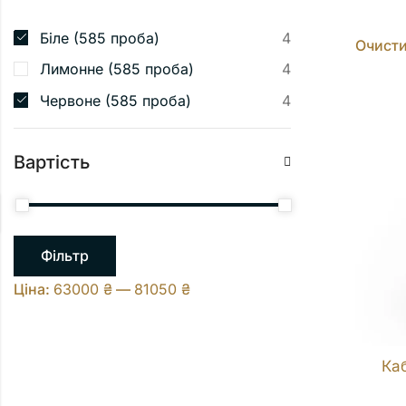
Біле (585 проба)
4
Очист
Лимонне (585 проба)
4
Червоне (585 проба)
4
Вартість
Фільтр
Ціна:
63000 ₴
—
81050 ₴
Каб