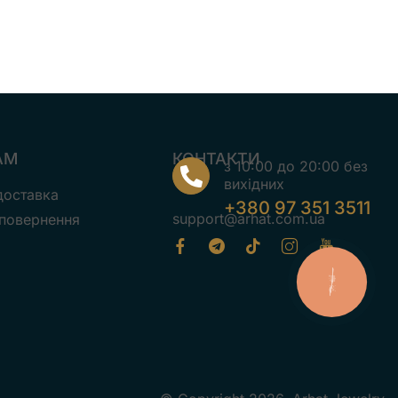
АМ
КОНТАКТИ
з 10:00 до 20:00 без
вихідних
 доставка
+380 97 351 3511
support@arhat.com.ua
 повернення
КНОПКА
ЗВ'ЯЗКУ