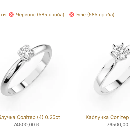
Червоне (585 проба)
Біле (585 проба)
ити
лучка Солітер (4) 0.25ct
Каблучка Солітер 
74500,00
₴
76500,00